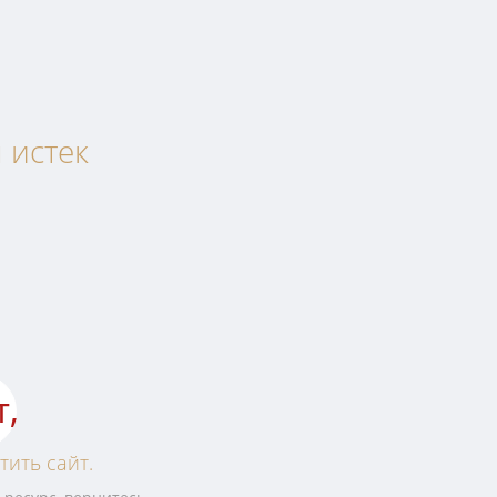
 истек
т,
тить сайт.