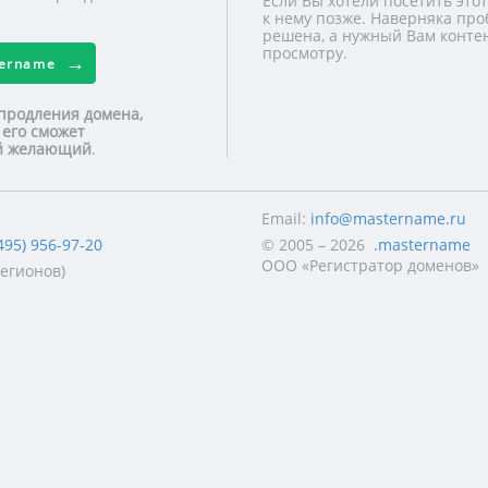
Если Вы хотели посетить этот
к нему позже. Наверняка про
решена, а нужный Вам контен
просмотру.
tername
продления домена,
 его сможет
ой желающий
.
Email:
info@mastername.ru
495) 956-97-20
© 2005 – 2026
.mastername
ООО «Регистратор доменов»
регионов)