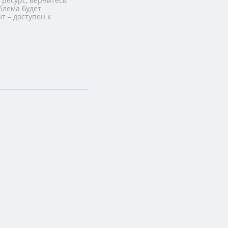
 ресурс, вернитесь
блема будет
т – доступен к