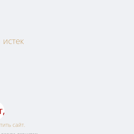
 истек
т,
тить сайт.