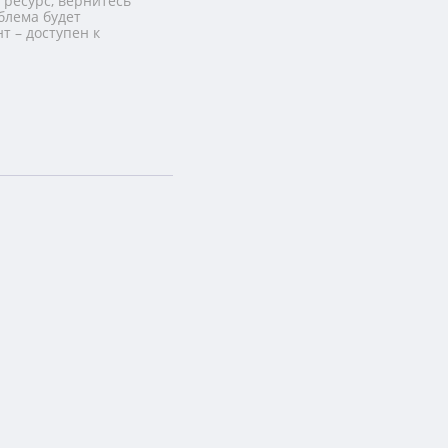
 ресурс, вернитесь
блема будет
т – доступен к