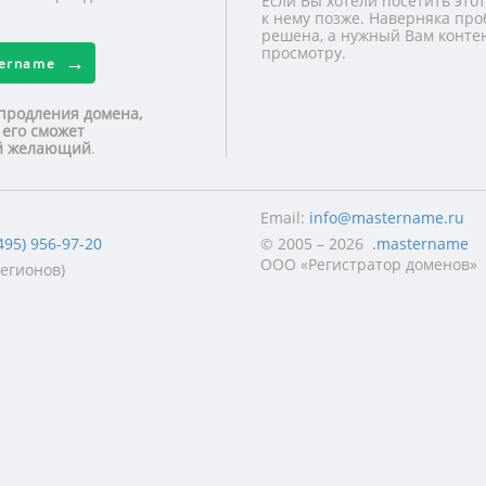
Если Вы хотели посетить этот
к нему позже. Наверняка про
решена, а нужный Вам контен
просмотру.
tername
продления домена,
 его сможет
ой желающий
.
Email:
info@mastername.ru
495) 956-97-20
© 2005 – 2026
.mastername
ООО «Регистратор доменов»
регионов)