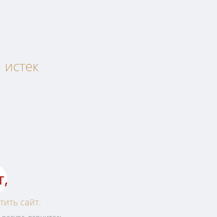
 истек
т,
тить сайт.