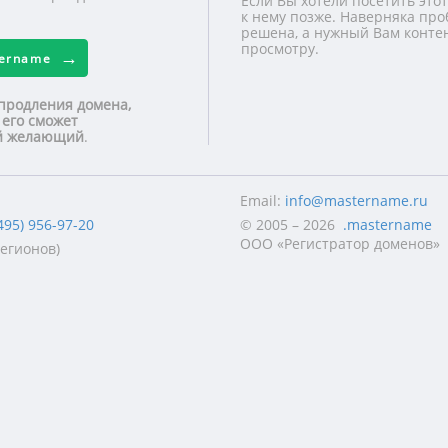
Если Вы хотели посетить этот
к нему позже. Наверняка про
решена, а нужный Вам контен
просмотру.
tername
продления домена,
 его сможет
ой желающий
.
Email:
info@mastername.ru
495) 956-97-20
© 2005 – 2026
.mastername
ООО «Регистратор доменов»
регионов)