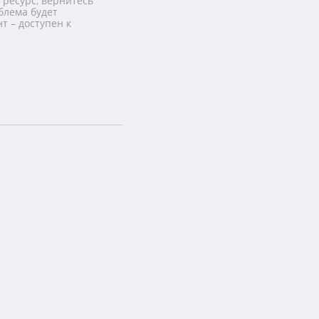
 ресурс, вернитесь
блема будет
т – доступен к