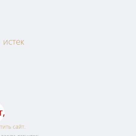
 истек
т,
тить сайт.